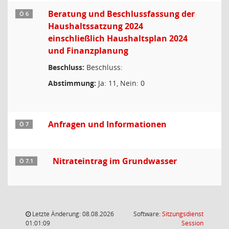
Beratung und Beschlussfassung der
Ö 6
Haushaltssatzung 2024
einschließlich Haushaltsplan 2024
und Finanzplanung
Beschluss:
Beschluss:
Abstimmung:
Ja: 11, Nein: 0
Anfragen und Informationen
Ö 7
Nitrateintrag im Grundwasser
Ö 7.1
Letzte Änderung: 08.08.2026
Software:
Sitzungsdienst
(Wird in
01:01:09
Session