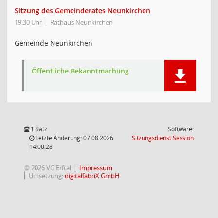
Sitzung des Gemeinderates Neunkirchen
19:30 Uhr
Rathaus Neunkirchen
Gemeinde Neunkirchen
Öffentliche Bekanntmachung
1 Satz
Software:
(Wird in
Letzte Änderung: 07.08.2026
Sitzungsdienst
Session
14:00:28
© 2026 VG Erftal
Impressum
Umsetzung:
digitalfabriX GmbH