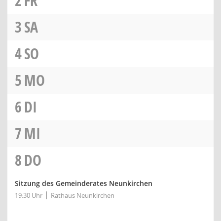
2
FR
3
SA
4
SO
5
MO
6
DI
7
MI
8
DO
Sitzung des Gemeinderates Neunkirchen
19:30 Uhr
Rathaus Neunkirchen