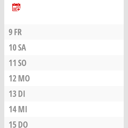
9
FR
10
SA
11
SO
12
MO
13
DI
14
MI
15
DO