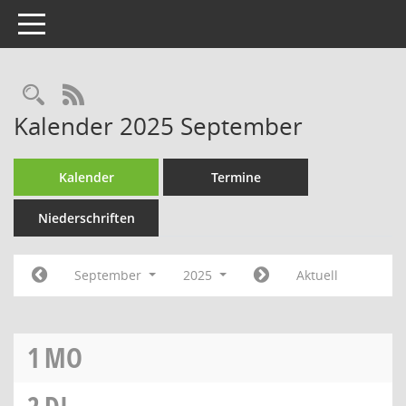
Toggle navigation
RSS-Feed
Kalender 2025 September
Kalender
Termine
Niederschriften
September
2025
Aktuell
1
MO