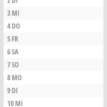
2
DI
3
MI
4
DO
5
FR
6
SA
7
SO
8
MO
9
DI
10
MI