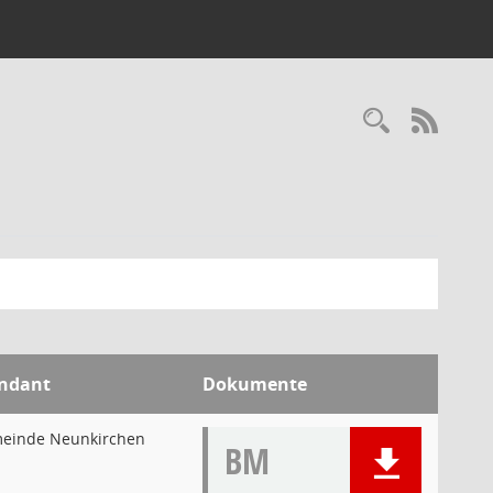
RSS-
ndant
Dokumente
einde Neunkirchen
BM