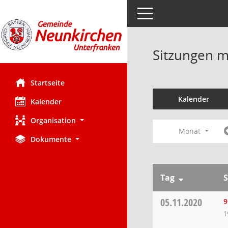
Toggle navigation
Sitzungen mi
Startseite
Kalender
Kalender
Organisation
Monat
Dokumente
Tag
S
05.11.2020
9
1