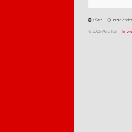
1 Satz
Letzte Änder
© 2026 VG Erftal
Impr