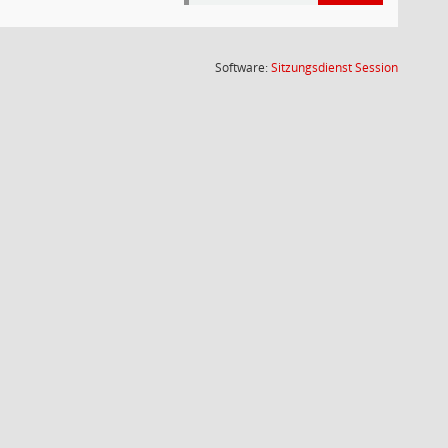
(Wird in
Software:
Sitzungsdienst
Session