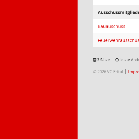
Ausschussmitglied
Bauauschuss
Feuerwehrausschu
3 Sätze
Letzte Ände
© 2026 VG Erftal
Impr