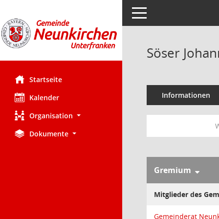
Toggle navigation
Söser Johan
Startseite
Informationen
Kalender
Organisation
W
Dokumente
Gremium
Mitglieder des Ge
Gemeinderat Neunk