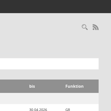
Recherc
RSS-
bis
Funktion
30.04.2026
GR